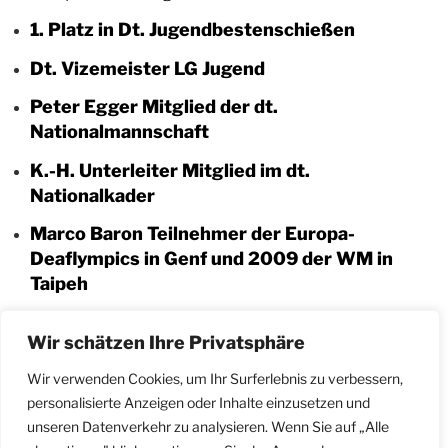
1. Platz in Dt. Jugendbestenschießen
Dt. Vizemeister LG Jugend
Peter Egger Mitglied der dt.
Nationalmannschaft
K.-H. Unterleiter Mitglied im dt.
Nationalkader
Marco Baron Teilnehmer der Europa-
Deaflympics in Genf und 2009 der WM in
Taipeh
Marco Baron nimmt an der WM 2016 in
Wir schätzen Ihre Privatsphäre
Russland teil
– 6. Platz KK liegend
Wir verwenden Cookies, um Ihr Surferlebnis zu verbessern,
– 11. Platz KK international (3×40)
personalisierte Anzeigen oder Inhalte einzusetzen und
unseren Datenverkehr zu analysieren. Wenn Sie auf „Alle