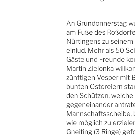
An Gründonnerstag wu
am Fuße des Roßdorfes,
Nürtingens zu seinem 
einlud. Mehr als 50 Sc
Gäste und Freunde ko
Martin Zielonka will
zünftigen Vesper mit B
bunten Ostereiern sta
den Schützen, welche i
gegeneinander antrate
Mannschaftsscheibe, b
wie möglich zu erziele
Gneiting (3 Ringe) gefo