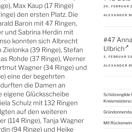
nge), Max Kaup (17 Ringe)
20. FEBRUAR 
nge) den ersten Platz. Die
ALEXANDER B
arald Baron mit 47 Ringen,
r und Sabrina Herdin mit
#47 Anna
enso konnten sich Albrecht
Ulbrich
n Zielonka (39 Ringe), Stefan
3. FEBRUAR 2
as Rohde (37 Ringe), Werner
ALEXANDER B
artmut Wagner (34 Ringe) und
e) eine der begehrten
 durften die Damen an
e eigene Glücksscheibe
Schützengilde 
Kreismeisters
niela Schulz mit 132 Ringen
olgten auf den weiteren
Gründonnerstag
r (114 Ringe), Tanja Wagner
Mit Rückenwind
rdin (94 Ringe) und Heike