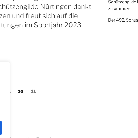
Schützengilde 
Schützengilde Nürtingen dankt
zusammen
en und freut sich auf die
Der 492. Schuss
ungen im Sportjahr 2023.
ng
eite
Seite
Seite
…
10
11