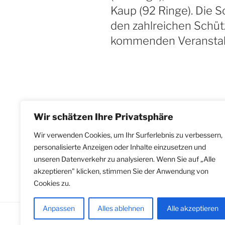
Kaup (92 Ringe). Die 
den zahlreichen Schütz
kommenden Veranstalt
Wir schätzen Ihre Privatsphäre
Wir verwenden Cookies, um Ihr Surferlebnis zu verbessern,
Seitennummerieru
Vorherige
personalisierte Anzeigen oder Inhalte einzusetzen und
S
1
Seite
unseren Datenverkehr zu analysieren. Wenn Sie auf „Alle
der
akzeptieren" klicken, stimmen Sie der Anwendung von
Beiträge
Cookies zu.
Anpassen
Alles ablehnen
Alle akzeptieren