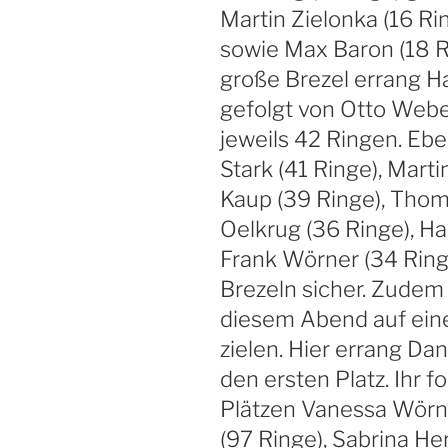
Martin Zielonka (16 Ri
sowie Max Baron (18 Ri
große Brezel errang H
gefolgt von Otto Webe
jeweils 42 Ringen. Eb
Stark (41 Ringe), Marti
Kaup (39 Ringe), Thom
Oelkrug (36 Ringe), H
Frank Wörner (34 Ring
Brezeln sicher. Zudem
diesem Abend auf ein
zielen. Hier errang Da
den ersten Platz. Ihr f
Plätzen Vanessa Wörne
(97 Ringe), Sabrina He