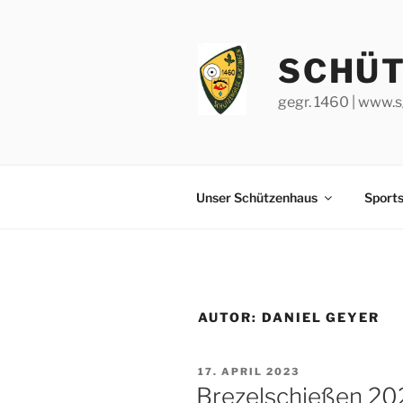
Zum
Inhalt
springen
SCHÜT
gegr. 1460 | www.s
Unser Schützenhaus
Sport
AUTOR:
DANIEL GEYER
VERÖFFENTLICHT
17. APRIL 2023
AM
Brezelschießen 20