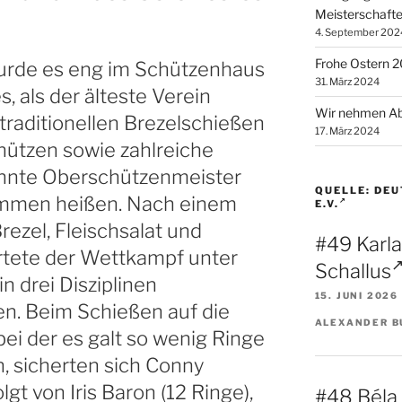
Meisterschaft
4. September 202
Frohe Ostern 
rde es eng im Schützenhaus
31. März 2024
 als der älteste Verein
Wir nehmen Ab
traditionellen Brezelschießen
17. März 2024
hützen sowie zahlreiche
nnte Oberschützenmeister
QUELLE: DE
kommen heißen. Nach einem
E.V.
rezel, Fleischsalat und
#49 Karl
rtete der Wettkampf unter
Schallus
n drei Disziplinen
15. JUNI 2026
n. Beim Schießen auf die
ALEXANDER B
ei der es galt so wenig Ringe
n, sicherten sich Conny
lgt von Iris Baron (12 Ringe),
#48 Béla