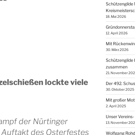
Schützengilde 
Kreismeisters
18. Mai 2026
Gründonnerstag
12. April 2026
Mit Rückenwind
30. März 2026
Schützengilde 
zusammen
21. November 20
zelschießen lockte viele
Der 492. Schuss
30. Oktober 2025
Mit großer Moti
2. April 2025
Unser Vereins-
kampf der Nürtinger
13. November 20
 Auftakt des Osterfestes
Wolfgang Rohde