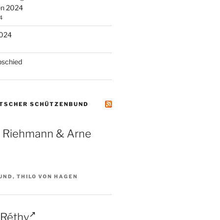
en 2024
4
2024
schied
UTSCHER SCHÜTZENBUND
a Riehmann & Arne
UND, THILO VON HAGEN
 Réthy