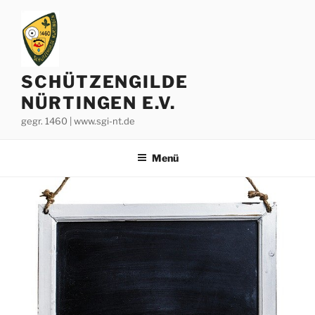
Zum
Inhalt
springen
SCHÜTZENGILDE
NÜRTINGEN E.V.
gegr. 1460 | www.sgi-nt.de
Menü