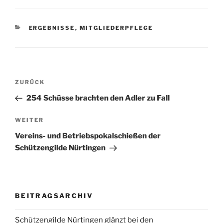
KATEGORIEN
ERGEBNISSE
,
MITGLIEDERPFLEGE
Beitragsnavigation
Vorheriger
ZURÜCK
Beitrag
254 Schüsse brachten den Adler zu Fall
Nächster
WEITER
Beitrag
Vereins- und Betriebspokalschießen der
Schützengilde Nürtingen
BEITRAGSARCHIV
Schützengilde Nürtingen glänzt bei den