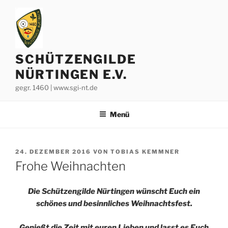
Zum
Inhalt
springen
SCHÜTZENGILDE
NÜRTINGEN E.V.
gegr. 1460 | www.sgi-nt.de
Menü
VERÖFFENTLICHT
24. DEZEMBER 2016
VON
TOBIAS KEMMNER
AM
Frohe Weihnachten
Die Schützengilde Nürtingen wünscht Euch ein
schönes und besinnliches Weihnachtsfest.
Genießt die Zeit mit euren Lieben und lasst es Euch