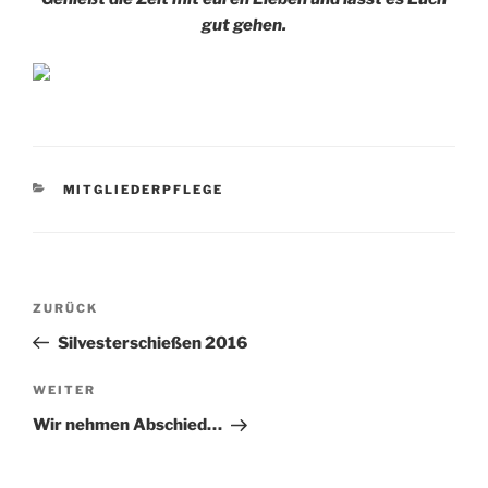
gut gehen.
KATEGORIEN
MITGLIEDERPFLEGE
Beitragsnavigation
Vorheriger
ZURÜCK
Beitrag
Silvesterschießen 2016
Nächster
WEITER
Beitrag
Wir nehmen Abschied…