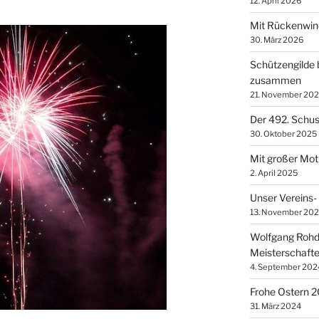
12. April 2026
Mit Rückenwind
30. März 2026
Schützengilde 
zusammen
21. November 20
Der 492. Schuss
30. Oktober 2025
Mit großer Moti
2. April 2025
Unser Vereins-
13. November 20
Wolfgang Rohde
Meisterschaft
4. September 202
Frohe Ostern 
31. März 2024