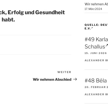
Wir nehmen Ab
17. März 2024
ück, Erfolg und Gesundheit
habt.
QUELLE: DE
E.V.
#49 Karl
Schallus
15. JUNI 2026
ALEXANDER B
WEITER
Nächster
Beitrag
#48 Béla
Wir nehmen Abschied
20. FEBRUAR 
ALEXANDER B