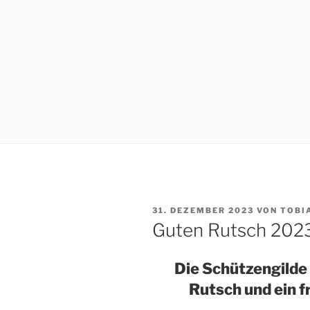
VERÖFFENTLICHT
31. DEZEMBER 2023
VON
TOBI
AM
Guten Rutsch 202
Die Schützengilde
Rutsch und ein 