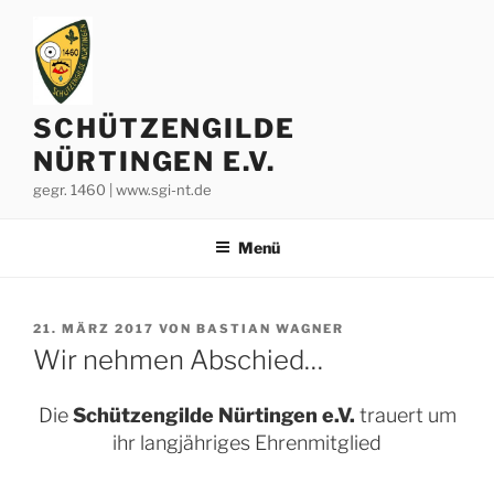
Zum
Inhalt
springen
SCHÜTZENGILDE
NÜRTINGEN E.V.
gegr. 1460 | www.sgi-nt.de
Menü
VERÖFFENTLICHT
21. MÄRZ 2017
VON
BASTIAN WAGNER
AM
Wir nehmen Abschied…
Die
Schützengilde Nürtingen e.V.
trauert um
ihr langjähriges Ehrenmitglied