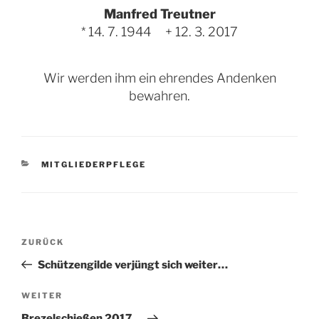
Manfred Treutner
* 14. 7. 1944 + 12. 3. 2017
Wir werden ihm ein ehrendes Andenken
bewahren.
KATEGORIEN
MITGLIEDERPFLEGE
Beitragsnavigation
Vorheriger
ZURÜCK
Beitrag
Schützengilde verjüngt sich weiter…
Nächster
WEITER
Beitrag
Brezelschießen 2017…