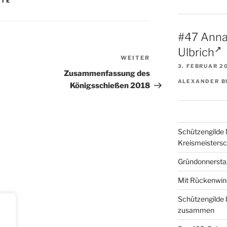
STE
#47 Anna
Ulbrich
WEITER
Nächster
3. FEBRUAR 2
Beitrag
Zusammenfassung des
ALEXANDER B
Königsschießen 2018
Schützengilde 
Kreismeisters
Gründonnerstag
Mit Rückenwind
Schützengilde 
zusammen