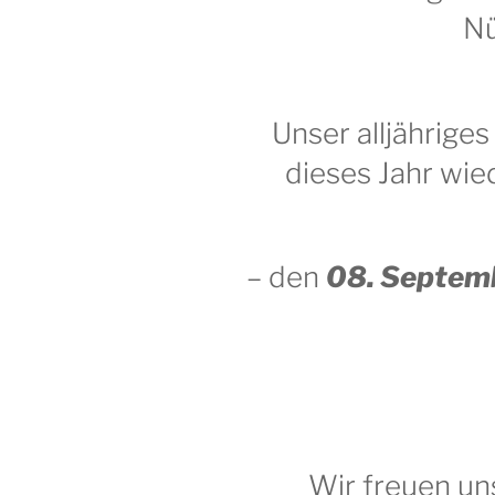
Nü
Unser alljährige
dieses Jahr wi
– den
08. Septem
Wir freuen u