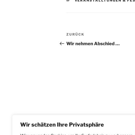
KATEGORIEN
VERANSTALLTUNGEN & FE
Beitragsnavigation
Vorheriger
ZURÜCK
Beitrag
Wir nehmen Abschied …
Wir schätzen Ihre Privatsphäre