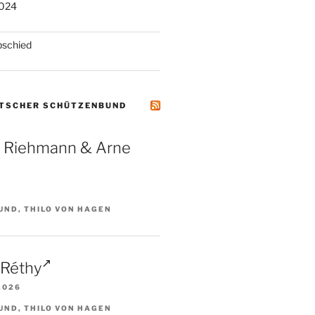
2024
schied
UTSCHER SCHÜTZENBUND
a Riehmann & Arne
UND, THILO VON HAGEN
 Réthy
2026
UND, THILO VON HAGEN