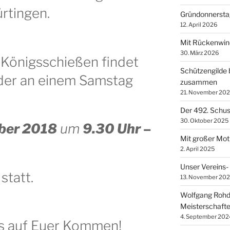
rtingen.
Gründonnerstag
12. April 2026
Mit Rückenwind
30. März 2026
s Königsschießen findet
Schützengilde 
eder an einem Samstag
zusammen
21. November 20
Der 492. Schuss
30. Oktober 2025
ber 2018
um
9.30 Uhr
–
Mit großer Moti
2. April 2025
Unser Vereins-
statt.
13. November 20
Wolfgang Rohde
Meisterschaft
4. September 202
ns auf Euer Kommen!