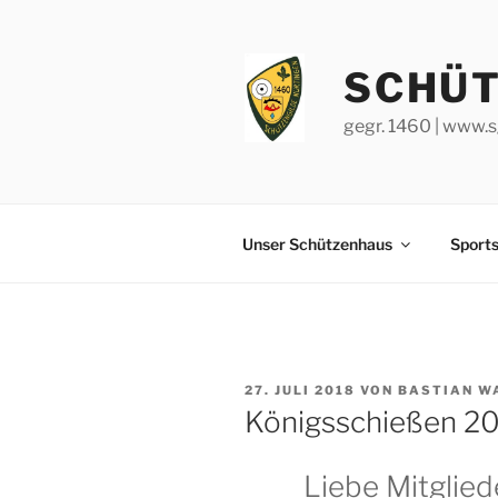
Zum
Inhalt
springen
SCHÜT
gegr. 1460 | www.s
Unser Schützenhaus
Sport
VERÖFFENTLICHT
27. JULI 2018
VON
BASTIAN W
AM
Königsschießen 2
Liebe Mitglied