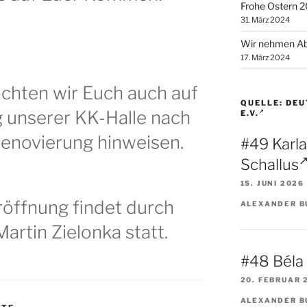
Frohe Ostern 
31. März 2024
Wir nehmen Ab
17. März 2024
chten wir Euch auch auf
QUELLE: DE
 unserer KK-Halle nach
E.V.
enovierung hinweisen.
#49 Karl
Schallus
15. JUNI 2026
Eröffnung findet durch
ALEXANDER B
rtin Zielonka statt.
#48 Béla
20. FEBRUAR 
ALEXANDER B