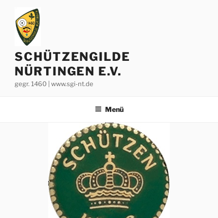
Zum
Inhalt
springen
SCHÜTZENGILDE
NÜRTINGEN E.V.
gegr. 1460 | www.sgi-nt.de
Menü