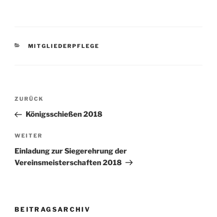
KATEGORIEN
MITGLIEDERPFLEGE
Beitragsnavigation
Vorheriger
ZURÜCK
Beitrag
Königsschießen 2018
Nächster
WEITER
Beitrag
Einladung zur Siegerehrung der
Vereinsmeisterschaften 2018
BEITRAGSARCHIV